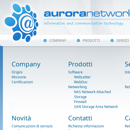
COMPANY
PRODOTTI
SERVIZI
Company
Prodotti
S
Origini
Software
Int
Missione
WebLetter
Certificazioni
WebDoc
Networking
Ret
NAS Network Attached
Storage
Firewall
SAN Storage Area Network
Novità
Contatti
C
Comunicazioni di servizio
Richiesta informazioni
Ret