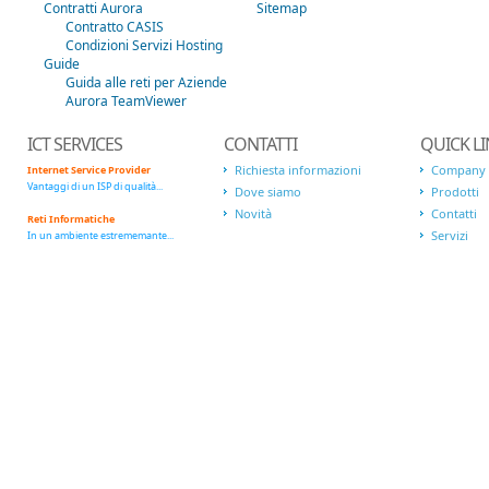
Contratti Aurora
Sitemap
Contratto CASIS
Condizioni Servizi Hosting
Guide
Guida alle reti per Aziende
Aurora TeamViewer
ICT SERVICES
CONTATTI
QUICK L
Richiesta informazioni
Company
Internet Service Provider
Vantaggi di un ISP di qualità...
Dove siamo
Prodotti
Novità
Contatti
Reti Informatiche
Servizi
In un ambiente estrememante...