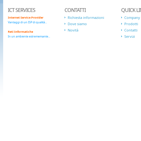
ICT SERVICES
CONTATTI
QUICK L
Richiesta informazioni
Company
Internet Service Provider
Vantaggi di un ISP di qualità...
Dove siamo
Prodotti
Novità
Contatti
Reti Informatiche
Servizi
In un ambiente estrememante...